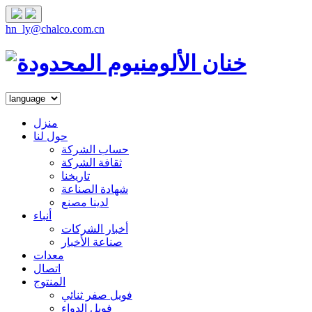
hn_ly@chalco.com.cn
منزل
حول لنا
حساب الشركة
ثقافة الشركة
تاريخنا
شهادة الصناعة
لدينا مصنع
أنباء
أخبار الشركات
صناعة الأخبار
معدات
اتصال
المنتوج
فويل صفر ثنائي
فويل الدواء