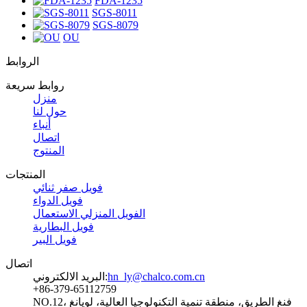
FDA-1235
SGS-8011
SGS-8079
OU
الروابط
روابط سريعة
منزل
حول لنا
أنباء
اتصال
المنتوج
المنتجات
فويل صفر ثنائي
فويل الدواء
الفويل المنزلي الاستعمال
فويل البطارية
فويل البير
اتصال
hn_ly@chalco.com.cn
البريد الالكتروني:
+86-379-65112759
NO.12، فنغ الطريق، منطقة تنمية التكنولوجيا العالية، لويانغ