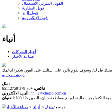
الفويل المنزلي الاستعمال
فويل البطارية
فويل البير
فويل الإلكترونية
أنباء
أخبار الشركات
صناعة الأخبار
دردشه مجانيه
مثل:
فاكس:
+86-379-65112759
hn_ly@chalco.com.cn
البريد الالكتروني:
ة تنمية التكنولوجيا العالية، لويانغ بمقاطعة خنان، الصين
العنوان:
موضع :
منزل
>
أنباء
>
صناعة الأخبار