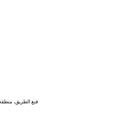
NO.12، فنغ الطريق، من