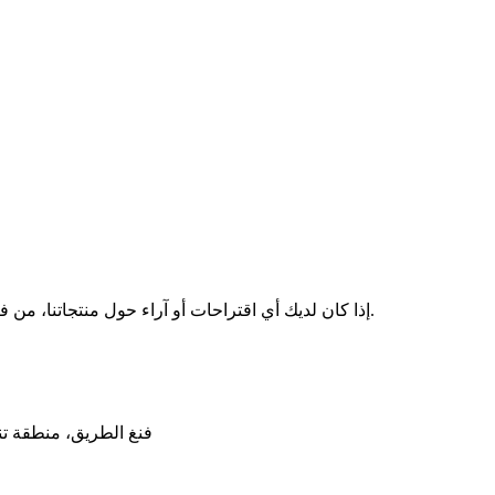
إذا كان لديك أي اقتراحات أو آراء حول منتجاتنا، من فضلك قل لنا، وسوف نقوم بالرد على أسئلتك على الفور. شكرا لدعمك.
NO.12، فنغ الطريق، منطق