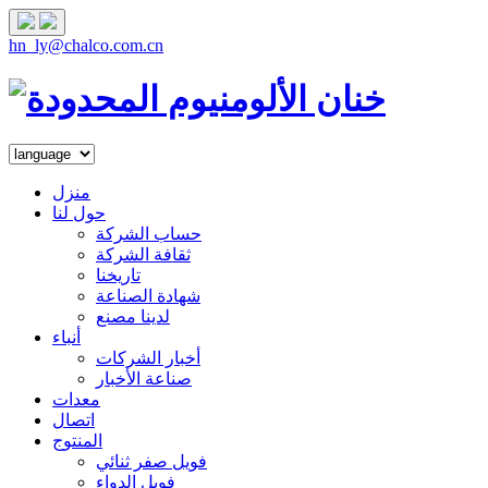
hn_ly@chalco.com.cn
منزل
حول لنا
حساب الشركة
ثقافة الشركة
تاريخنا
شهادة الصناعة
لدينا مصنع
أنباء
أخبار الشركات
صناعة الأخبار
معدات
اتصال
المنتوج
فويل صفر ثنائي
فويل الدواء