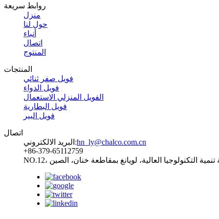
روابط سريعة
منزل
حول لنا
أنباء
اتصال
المنتوج
المنتجات
فويل صفر ثنائي
فويل الدواء
الفويل المنزلي الاستعمال
فويل البطارية
فويل البير
اتصال
hn_ly@chalco.com.cn
البريد الالكتروني:
+86-379-65112759
طقة تنمية التكنولوجيا العالية، لويانغ بمقاطعة خنان، الصين
تابعنا: