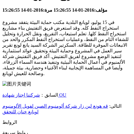
مؤلف:2016-01-14 15:26:55 مرة:2016-01-14 15:26:55
في 15 يوليو، لويانغ البلدية مكتب حماية البيئة يتفقد مشروع
استخراج النفط كله. وقد استعرض فريق التفتيش بناء مشاريع
استخراج النفط كلها. تعلم استيعاب، التفريغ، ونقل الحرارة وتحليل
للشفاء التام من النفط، وعمليات استخراج النفط المكرر والحد من
الانبعاثات الموفرة للطاقة. السكرتير الشركة السيد يانغ لونغ تقرير
سير العمل في المشروع وحماية البيئة وتحقيق عوائد استثمارية
لتنفيذ الوضع مشروع لفريق التفتيش. أكد فريق التفتيش شركة
الألمنيوم في أعمال الحماية البيئية وتنفيذ هندسة السماء الزرقاء،
وأيضا في المساهمة الإيجابية لبناء الأغنياء وحضارية، بيئة جميلة،
وصالحة للعيش لويانغ.
شركتنا اجتاز شهادة OU
السابق：
التالى:
قه هونغ لين زار شركة ألومنيوم الصين لفويل الألومنيوم
لويانغ خنان للتحقق
الروابط
روابط سريعة