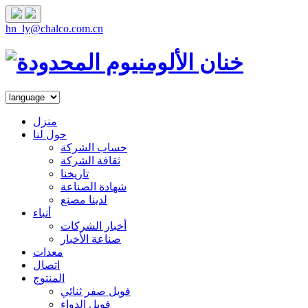
hn_ly@chalco.com.cn
منزل
حول لنا
حساب الشركة
ثقافة الشركة
تاريخنا
شهادة الصناعة
لدينا مصنع
أنباء
أخبار الشركات
صناعة الأخبار
معدات
اتصال
المنتوج
فويل صفر ثنائي
فويل الدواء