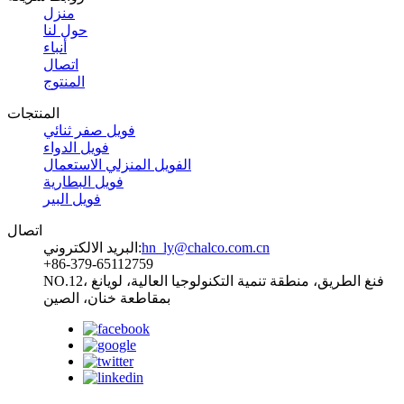
منزل
حول لنا
أنباء
اتصال
المنتوج
المنتجات
فويل صفر ثنائي
فويل الدواء
الفويل المنزلي الاستعمال
فويل البطارية
فويل البير
اتصال
hn_ly@chalco.com.cn
البريد الالكتروني:
+86-379-65112759
NO.12، فنغ الطريق، منطقة تنمية التكنولوجيا العالية، لويانغ
بمقاطعة خنان، الصين
تابعنا: