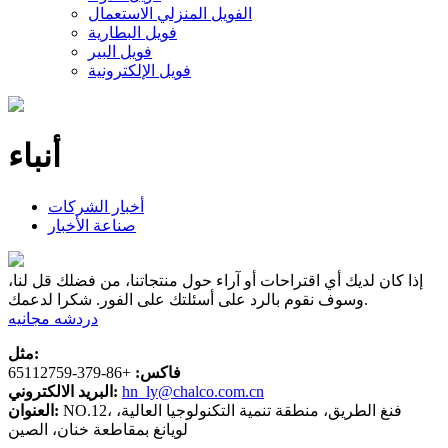
الفويل المنزلي الاستعمال
فويل البطارية
فويل البير
فويل الإلكترونية
أنباء
أخبار الشركات
صناعة الأخبار
إذا كان لديك أي اقتراحات أو آراء حول منتجاتنا، من فضلك قل لنا،
وسوف نقوم بالرد على أسئلتك على الفور. شكرا لدعمك.
دردشه مجانيه
مثل:
فاكس:
+86-379-65112759
hn_ly@chalco.com.cn
البريد الالكتروني:
NO.12، فنغ الطريق، منطقة تنمية التكنولوجيا العالية،
العنوان:
لويانغ بمقاطعة خنان، الصين