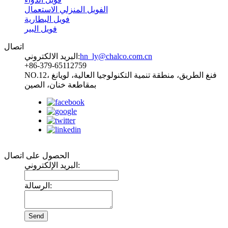
الفويل المنزلي الاستعمال
فويل البطارية
فويل البير
اتصال
hn_ly@chalco.com.cn
البريد الالكتروني:
+86-379-65112759
NO.12، فنغ الطريق، منطقة تنمية التكنولوجيا العالية، لويانغ
بمقاطعة خنان، الصين
تابعنا:
الحصول على اتصال
البريد الإلكتروني:
الرسالة: