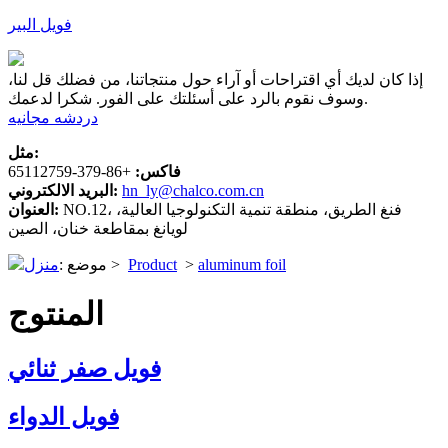
فويل البير
إذا كان لديك أي اقتراحات أو آراء حول منتجاتنا، من فضلك قل لنا،
وسوف نقوم بالرد على أسئلتك على الفور. شكرا لدعمك.
دردشه مجانيه
مثل:
فاكس:
+86-379-65112759
hn_ly@chalco.com.cn
البريد الالكتروني:
NO.12، فنغ الطريق، منطقة تنمية التكنولوجيا العالية،
العنوان:
لويانغ بمقاطعة خنان، الصين
aluminum foil
>
Product
>
موضع :
منزل
المنتوج
فويل صفر ثنائي
فويل الدواء