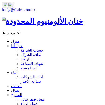
hn_ly@chalco.com.cn
منزل
حول لنا
حساب الشركة
ثقافة الشركة
تاريخنا
شهادة الصناعة
لدينا مصنع
أنباء
أخبار الشركات
صناعة الأخبار
معدات
اتصال
المنتوج
فويل صفر ثنائي
فويل الدواء